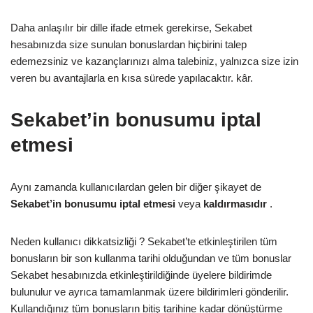
Daha anlaşılır bir dille ifade etmek gerekirse, Sekabet
hesabınızda size sunulan bonuslardan hiçbirini talep
edemezsiniz ve kazançlarınızı alma talebiniz, yalnızca size izin
veren bu avantajlarla en kısa sürede yapılacaktır. kâr.
Sekabet’in bonusumu iptal
etmesi
Aynı zamanda kullanıcılardan gelen bir diğer şikayet de
Sekabet’in bonusumu iptal etmesi
veya
kaldırmasıdır
.
Neden kullanıcı dikkatsizliği ? Sekabet’te etkinleştirilen tüm
bonusların bir son kullanma tarihi olduğundan ve tüm bonuslar
Sekabet hesabınızda etkinleştirildiğinde üyelere bildirimde
bulunulur ve ayrıca tamamlanmak üzere bildirimleri gönderilir.
Kullandığınız tüm bonusların bitiş tarihine kadar dönüştürme