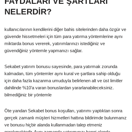
FAYDALARI VE ŞARTLARI
NELERDİR?
kullanıcılarının kendilerini diğer bahis sitelerinden daha özgür ve
güvende hissetmeleri için tüm para yatırma yöntemlerine aynı
miktarda bonus vererek, yatırımlarınızı istediğiniz ve
güvendiğiniz yöntemle yapmanızı sağlar.
Sekabet yatırım bonusu sayesinde, para yatırmak zorunda
kalmadan, tüm yöntemler aynı kural ve şartlara sahip olduğu
için daha fazla kazanma umuduyla belirlenen alt ve üst limitler
dahilinde %10’a varan bonuslardan yararlanabileceksiniz.
bilmediğiniz bir yöntemle
Öte yandan Sekabet bonus koşulları, yatırımı yaptıktan sonra
gerçek zamanlı müşteri hizmetleri hattına bildirimde bulunmanız
ve bonusu hiçbir alanda kullanmadan talep etmeniz
gerekmektedir. Aynı zamanda yatırımınızı hangi alanda