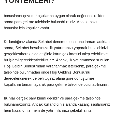
YÖNTEMLERİ?
bonuslarını çevrim koşullarına uygun olarak değerlendirdikten
sonra para çekme talebinde bulunabilirsiniz. Ancak, bazı
bonuslar için koşullar vardır.
Kullandığınız alanda Sekabet deneme bonusunu tamamladıktan
sonra, Sekabet hesabınıza ilk yatırımınızı yaparak bu talebinizi
gerçekleştirerek elde ettiğiniz kârın çekilmesini talep edebilir ve
bu işlemi gerçekleştirebilirsiniz. Ancak, ilk yatırımınızda sunulan
Hoş Geldin Bonusu’ndan yararlanmak isterseniz, para çekme
talebinde bulunmadan önce Hoş Geldiniz Bonusu’nu
derecelendirerek ve belirttiğiniz alana göre dönüştürme
koşullarını tamamlayarak para çekme talebinde bulunabilirsiniz.
bunlar
gerçek para birimi değildir ve para çekme talebinde
bulunamazsınız. Ancak kullandığınız alanda kazanç sağlarsanız
hem kazancınızı hem de yatırımlarınızı çekebilirsiniz.