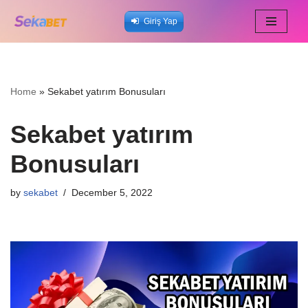
Giriş Yap
Skip
to
content
Home
»
Sekabet yatırım Bonusuları
Sekabet yatırım
Bonusuları
by
sekabet
December 5, 2022