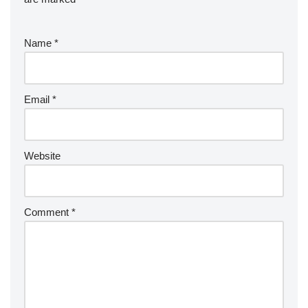
Name
*
Email
*
Website
Comment
*