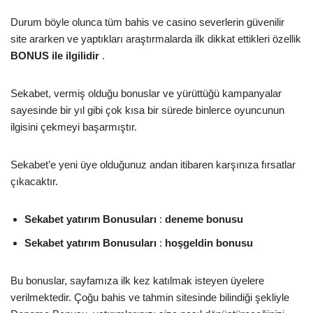
Durum böyle olunca tüm bahis ve casino severlerin güvenilir
site ararken ve yaptıkları araştırmalarda ilk dikkat ettikleri özellik
BONUS ile ilgilidir
.
Sekabet, vermiş olduğu bonuslar ve yürüttüğü kampanyalar
sayesinde bir yıl gibi çok kısa bir sürede binlerce oyuncunun
ilgisini çekmeyi başarmıştır.
Sekabet’e yeni üye olduğunuz andan itibaren karşınıza fırsatlar
çıkacaktır.
Sekabet yatırım Bonusuları
:
deneme bonusu
Sekabet yatırım Bonusuları
:
hoşgeldin bonusu
Bu bonuslar, sayfamıza ilk kez katılmak isteyen üyelere
verilmektedir. Çoğu bahis ve tahmin sitesinde bilindiği şekliyle